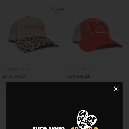
Le
Le
Promo !
prix
prix
initial
actuel
était :
est :
€28,00.
€20,00.
Casquettes & Co
Casquettes & Co
La Sauvage
La Maverick
€
28,00
€
20,00
€
28,00
TTC
TTC
Ajouter au panier
Ajouter au panier