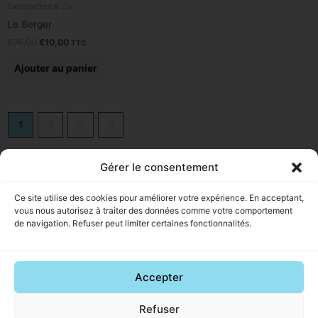
Casquettes & Co
Le Berger
€
26,00
€
10,00
TTC
Ajouter au panier
1
2
3
→
Gérer le consentement
Ce site utilise des cookies pour améliorer votre expérience. En acceptant,
vous nous autorisez à traiter des données comme votre comportement
de navigation. Refuser peut limiter certaines fonctionnalités.
La boutique
AIDE
LE MAGASIN
Nouveautés
Mon
Retrouvez-nous au 37
La fringue
compte
avenue des bains, 59240
Accepter
La bibine
Contact
Dunkerque, 10h/12h et
C'est
Devenir
14h/18h, du lundi au vendredi.
Refuser
cadeau !
partenaire