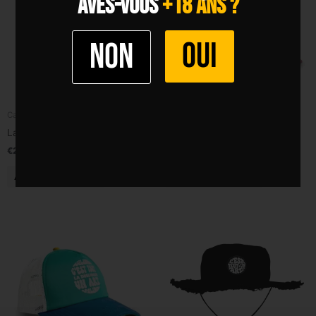
AVES-VOUS
+18 ANS ?
OUI
Non
Casquettes & Co
Casquettes & Co
La Yankee
La Roseraie
€
28,00
€
28,00
TTC
TTC
Ajouter au panier
Ajouter au panier