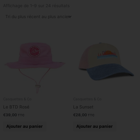
Trié
du
Affichage de 1–9 sur 24 résultats
plus
récent
au
plus
ancien
Casquettes & Co
Casquettes & Co
Le BTD Rosé
La Sunset
€
39,00
€
28,00
TTC
TTC
Ajouter au panier
Ajouter au panier