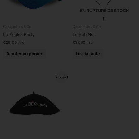
EN RUPTURE DE STOCK
Casquettes & Co
Casquettes & Co
La Poules Party
Le Bob Noir
€
25,00
€
37,50
TTC
TTC
Ajouter au panier
Lire la suite
Le
Le
Promo !
prix
prix
initial
actuel
était :
est :
€26,00.
€10,00.