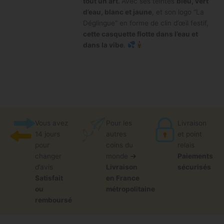
tout un art.
Avec ses teintes
bleu, vert
d’eau, blanc et jaune
, et son logo “La
Déglingue” en forme de clin d’œil festif,
cette casquette flotte dans l’eau et
dans la vibe
.
Vous avez
Pour les
Livraison
14 jours
autres
et point
pour
coins du
relais
changer
monde
→
Paiements
d’avis
Livraison
sécurisés
Satisfait
en France
ou
métropolitaine
remboursé