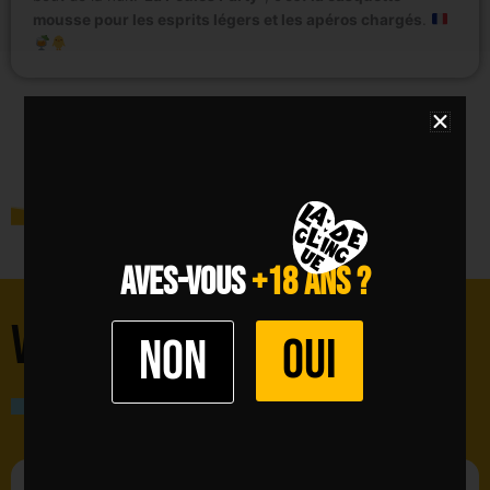
mousse pour les esprits légers et les apéros chargés
.
AVES-VOUS
+18 ANS ?
VOUS POURRIEZ AIMER
OUI
Non