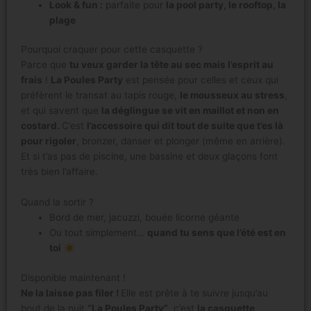
Look & fun :
parfaite pour
la pool party, le rooftop, la
plage
Pourquoi craquer pour cette casquette ?
Parce que
tu veux garder la tête au sec mais l’esprit au
frais
!
La Poules Party
est pensée pour celles et ceux qui
préfèrent le transat au tapis rouge,
le mousseux au stress
,
et qui savent que
la déglingue se vit en maillot et non en
costard.
C’est
l’accessoire qui dit tout de suite que t’es là
pour rigoler
, bronzer, danser et plonger (même en arrière).
Et si t’as pas de piscine, une bassine et deux glaçons font
très bien l’affaire.
Quand la sortir ?
Bord de mer, jacuzzi, bouée licorne géante
Ou tout simplement…
quand tu sens que l’été est en
toi
Disponible maintenant !
Ne la laisse pas filer !
Elle est prête à te suivre jusqu’au
bout de la nuit.
“La Poules Party”
, c’est
la casquette