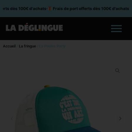
Aller
ferts dès 100€ d'achats
⸱
Frais de port offerts dès 100€ d'achats
⸱
au
contenu
Accueil
/
La fringue
/ La Poules Party