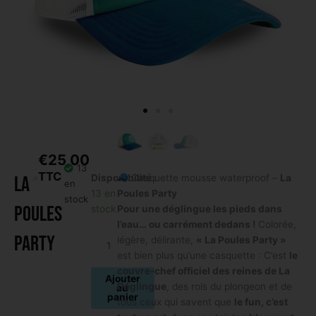
€
25,00
13
TTC
quantité
La
Disponibilité :
Casquette mousse waterproof –
La
en
de
13 en
Poules Party
stock
Poules
La
stock
Pour une déglingue les pieds dans
Poules
l’eau… ou carrément dedans !
Colorée,
Party
Party
légère, délirante,
« La Poules Party »
est bien plus qu’une casquette : C’est
le
couvre-chef officiel des reines de La
Ajouter
Déglingue
, des rois du plongeon et de
au
panier
tous ceux qui savent que
le fun, c’est