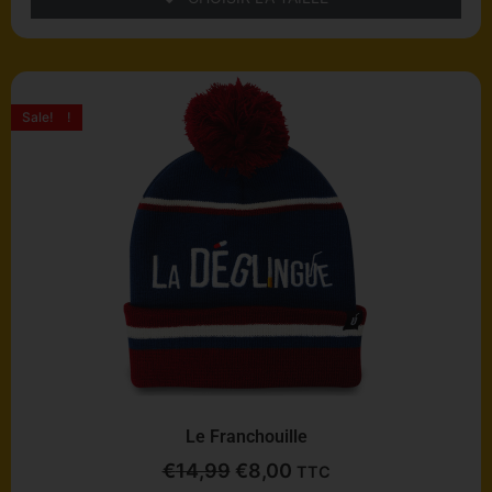
Le
Le
prix
prix
Promo !
Sale!
initial
actuel
était :
est :
€14,99.
€8,00.
Le Franchouille
€
14,99
€
8,00
TTC