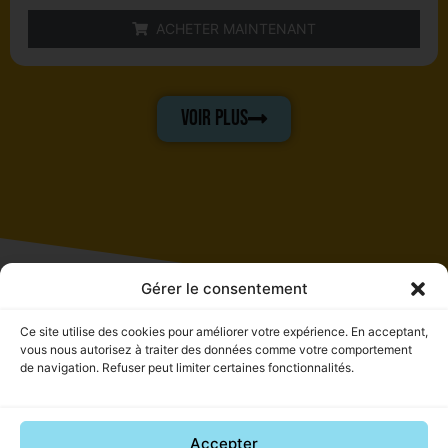
ACHETER MAINTENANT
VOIR PLUS
Gérer le consentement
Ce site utilise des cookies pour améliorer votre expérience. En acceptant,
vous nous autorisez à traiter des données comme votre comportement
de navigation. Refuser peut limiter certaines fonctionnalités.
La boutique
AIDE
LE MAGASIN
Nouveautés
Mon
Retrouvez-nous au 37
La fringue
compte
avenue des bains, 59240
Accepter