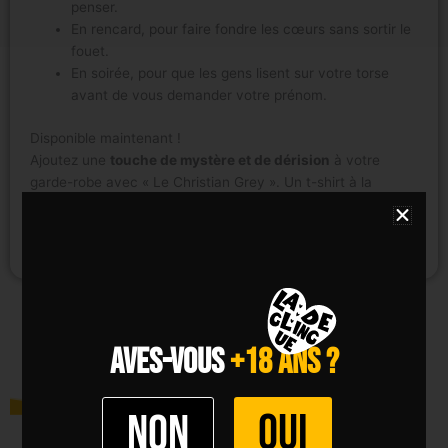
penser.
En rencard, pour faire fondre les cœurs sans sortir le
fouet.
En soirée, pour que les gens lisent sur votre torse
avant de vous demander votre prénom.
Disponible maintenant !
Ajoutez une
touche de mystère et de dérision
à votre
garde-robe avec « Le Christian Grey ». Un t-shirt à la
croisée des chemins entre
romantisme, déglingue et
charisme absolu
. Oui, c’est tout un art. Et maintenant, c’est
aussi tout un style.
AVES-VOUS
+18 ANS ?
OUI
Non