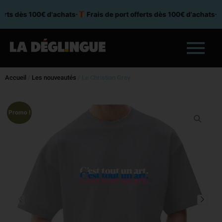
Aller
erts dès 100€ d'achats
⸱
Frais de port offerts dès 100€ d'achats
⸱
au
contenu
Accueil
/
Les nouveautés
/ Le Christian Grey
Promo !