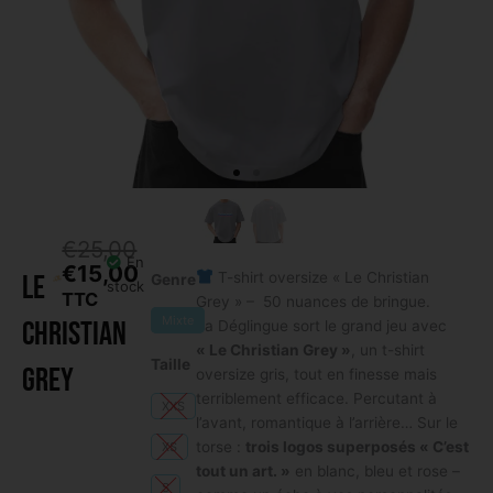
€
25,00
En
€
15,00
Le
Le
quantité
Le
T-shirt oversize « Le Christian
Genre
stock
prix
prix
TTC
de
Grey » – 50 nuances de bringue.
initial
actuel
Mixte
Christian
Le
La Déglingue sort le grand jeu avec
était :
est :
Christian
« Le Christian Grey »
, un t-shirt
Taille
€25,00.
€15,00.
Grey
Grey
oversize gris, tout en finesse mais
terriblement efficace. Percutant à
XXS
l’avant, romantique à l’arrière… Sur le
torse :
trois logos superposés « C’est
XS
tout un art. »
en blanc, bleu et rose –
S