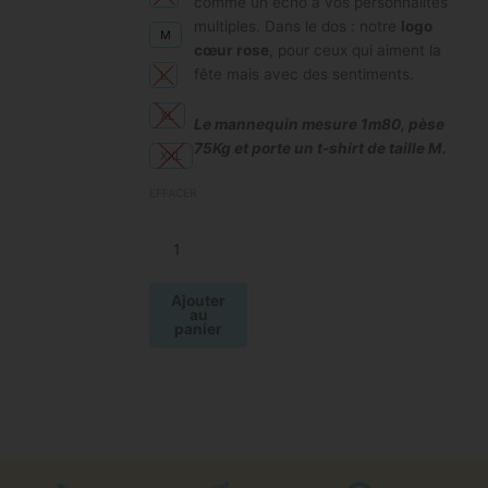
comme un écho à vos personnalités
multiples. Dans le dos : notre
logo
M
cœur rose
, pour ceux qui aiment la
fête mais avec des sentiments.
L
XL
Le mannequin mesure 1m80, pèse
75Kg et porte un t-shirt de taille M.
XXL
EFFACER
Ajouter
au
panier