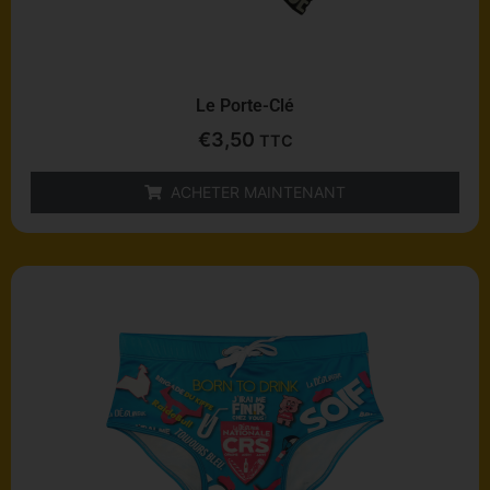
Le Porte-Clé
€
3,50
TTC
ACHETER MAINTENANT
Ce
produit
a
plusieurs
variations.
Les
options
peuvent
être