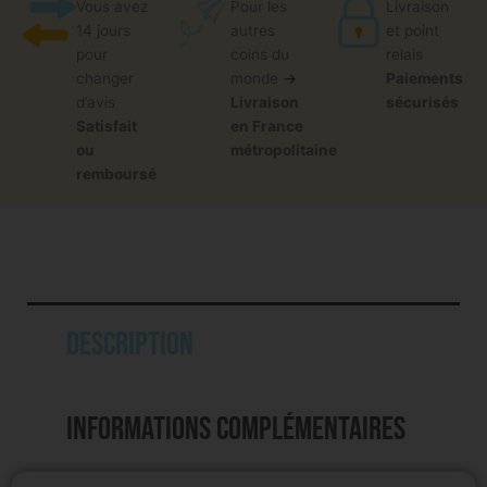
Vous avez
Pour les
Livraison
14 jours
autres
et point
pour
coins du
relais
changer
monde
→
Paiements
d’avis
Livraison
sécurisés
Satisfait
en France
ou
métropolitaine
remboursé
Description
Informations complémentaires