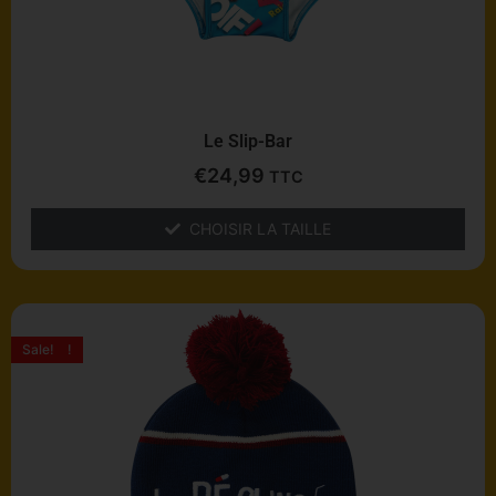
choisies
sur
la
page
du
produit
Le Slip-Bar
€
24,99
TTC
CHOISIR LA TAILLE
Le
Le
prix
prix
Promo !
Sale!
initial
actuel
était :
est :
€14,99.
€8,00.